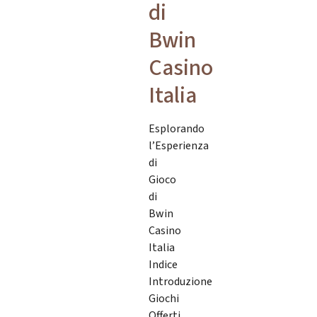
di
Bwin
Casino
Italia
Esplorando
l’Esperienza
di
Gioco
di
Bwin
Casino
Italia
Indice
Introduzione
Giochi
Offerti