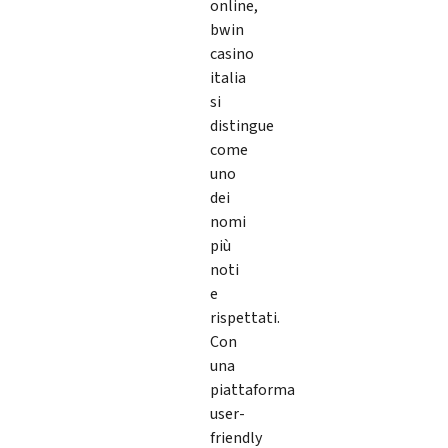
online,
bwin
casino
italia
si
distingue
come
uno
dei
nomi
più
noti
e
rispettati.
Con
una
piattaforma
user-
friendly