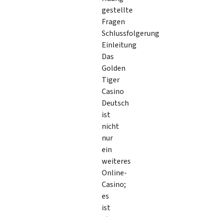
gestellte
Fragen
Schlussfolgerung
Einleitung
Das
Golden
Tiger
Casino
Deutsch
ist
nicht
nur
ein
weiteres
Online-
Casino;
es
ist