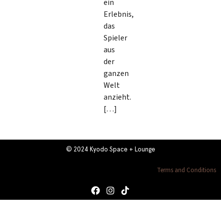
ein
Erlebnis,
das
Spieler
aus
der
ganzen
Welt
anzieht.
[…]
© 2024 Kyodo Space + Lounge
Terms and Conditions