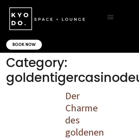
VIRTUAL OFFICE
CONTACT US
BOOK NOW
Category:
goldentigercasinode
Der
Charme
des
goldenen