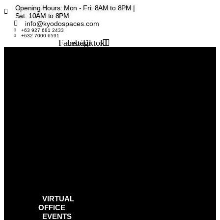
Skip
Opening Hours: Mon - Fri: 8AM to 8PM |
Sat: 10AM to 8PM
to
info@kyodospaces.com
content
+63 927 681 2433
+632 7000 6591
Facebook
Instagram
Tiktok
VIRTUAL
OFFICE
EVENTS