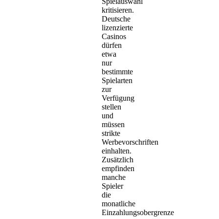
Spielauswahl
kritisieren.
Deutsche
lizenzierte
Casinos
dürfen
etwa
nur
bestimmte
Spielarten
zur
Verfügung
stellen
und
müssen
strikte
Werbevorschriften
einhalten.
Zusätzlich
empfinden
manche
Spieler
die
monatliche
Einzahlungsobergrenze