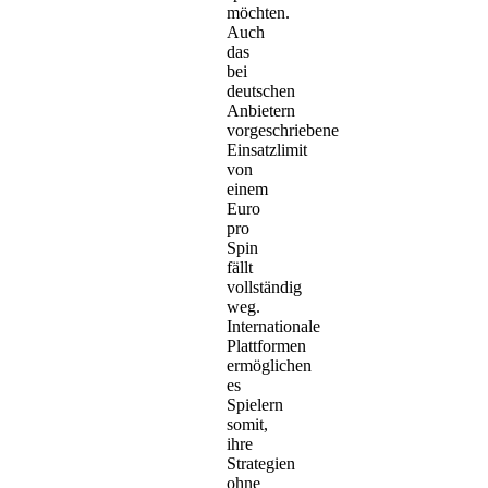
möchten.
Auch
das
bei
deutschen
Anbietern
vorgeschriebene
Einsatzlimit
von
einem
Euro
pro
Spin
fällt
vollständig
weg.
Internationale
Plattformen
ermöglichen
es
Spielern
somit,
ihre
Strategien
ohne