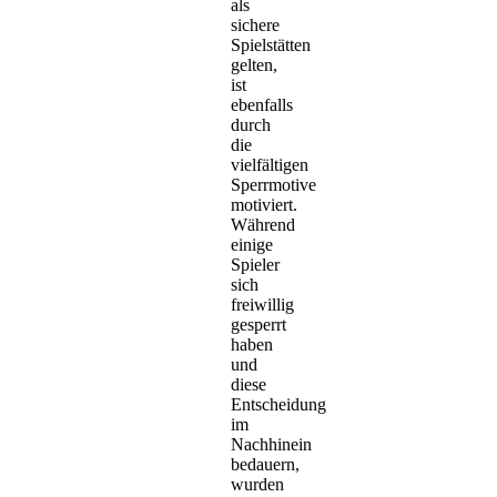
als
sichere
Spielstätten
gelten,
ist
ebenfalls
durch
die
vielfältigen
Sperrmotive
motiviert.
Während
einige
Spieler
sich
freiwillig
gesperrt
haben
und
diese
Entscheidung
im
Nachhinein
bedauern,
wurden