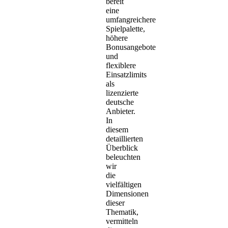
bereit
eine
umfangreichere
Spielpalette,
höhere
Bonusangebote
und
flexiblere
Einsatzlimits
als
lizenzierte
deutsche
Anbieter.
In
diesem
detaillierten
Überblick
beleuchten
wir
die
vielfältigen
Dimensionen
dieser
Thematik,
vermitteln