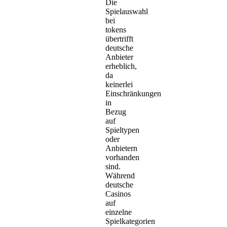
Die
Spielauswahl
bei
tokens
übertrifft
deutsche
Anbieter
erheblich,
da
keinerlei
Einschränkungen
in
Bezug
auf
Spieltypen
oder
Anbietern
vorhanden
sind.
Während
deutsche
Casinos
auf
einzelne
Spielkategorien