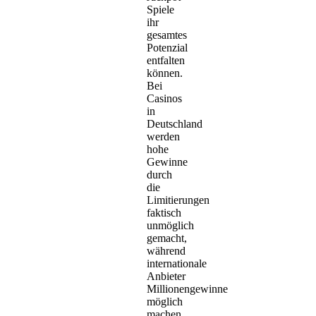
Spiele
ihr
gesamtes
Potenzial
entfalten
können.
Bei
Casinos
in
Deutschland
werden
hohe
Gewinne
durch
die
Limitierungen
faktisch
unmöglich
gemacht,
während
internationale
Anbieter
Millionengewinne
möglich
machen.