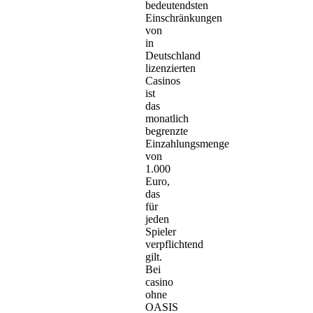
bedeutendsten
Einschränkungen
von
in
Deutschland
lizenzierten
Casinos
ist
das
monatlich
begrenzte
Einzahlungsmenge
von
1.000
Euro,
das
für
jeden
Spieler
verpflichtend
gilt.
Bei
casino
ohne
OASIS