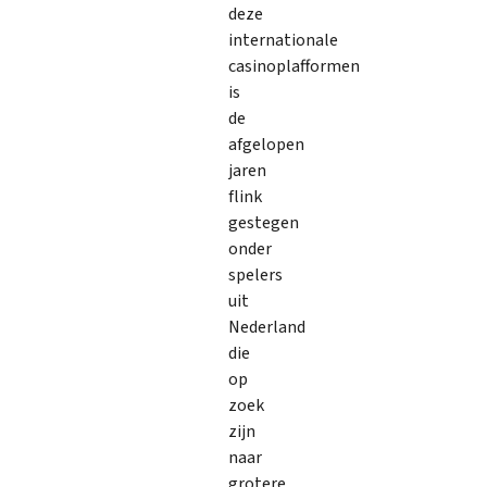
deze
internationale
casinoplafformen
is
de
afgelopen
jaren
flink
gestegen
onder
spelers
uit
Nederland
die
op
zoek
zijn
naar
grotere