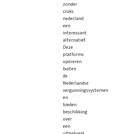
zonder
cruks
nederland
een
interessant
alternatief.
Deze
platforms
opereren
buiten
de
Nederlandse
vergunningssystemen
en
bieden
beschikking
over
een
uitgebreid