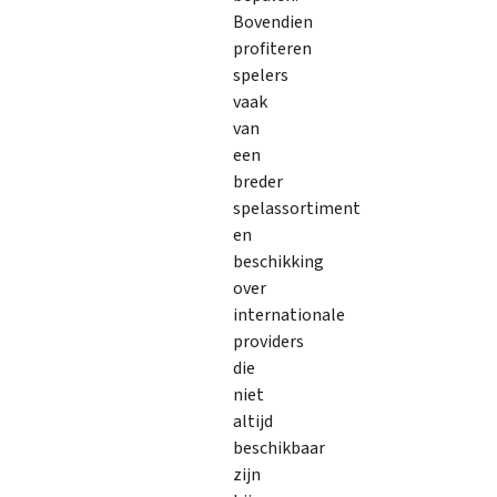
Bovendien
profiteren
spelers
vaak
van
een
breder
spelassortiment
en
beschikking
over
internationale
providers
die
niet
altijd
beschikbaar
zijn