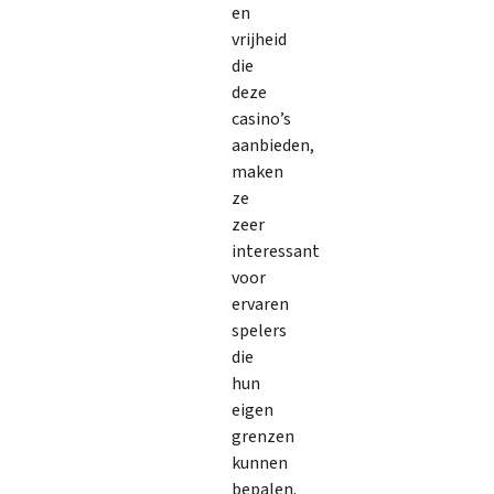
en
vrijheid
die
deze
casino’s
aanbieden,
maken
ze
zeer
interessant
voor
ervaren
spelers
die
hun
eigen
grenzen
kunnen
bepalen.