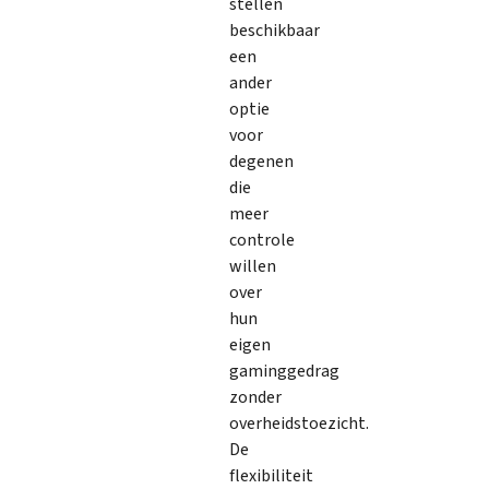
stellen
beschikbaar
een
ander
optie
voor
degenen
die
meer
controle
willen
over
hun
eigen
gaminggedrag
zonder
overheidstoezicht.
De
flexibiliteit