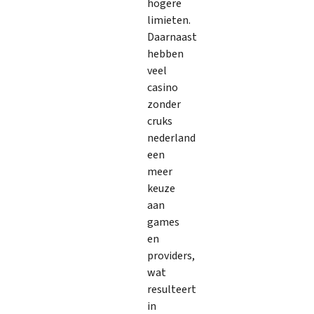
hogere
limieten.
Daarnaast
hebben
veel
casino
zonder
cruks
nederland
een
meer
keuze
aan
games
en
providers,
wat
resulteert
in