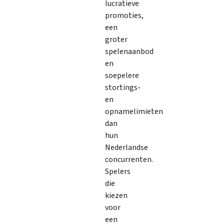
lucratieve
promoties,
een
groter
spelenaanbod
en
soepelere
stortings-
en
opnamelimieten
dan
hun
Nederlandse
concurrenten.
Spelers
die
kiezen
voor
een