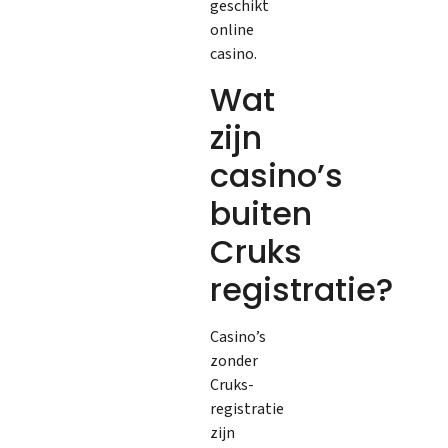
geschikt
online
casino.
Wat
zijn
casino’s
buiten
Cruks
registratie?
Casino’s
zonder
Cruks-
registratie
zijn