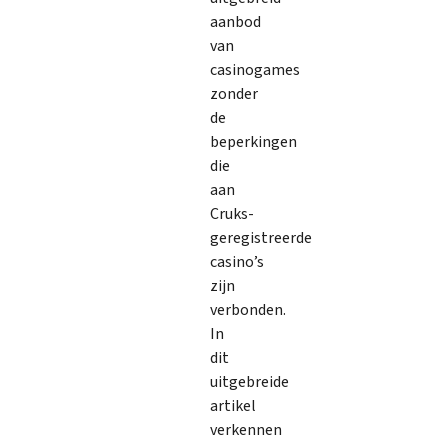
aanbod
van
casinogames
zonder
de
beperkingen
die
aan
Cruks-
geregistreerde
casino’s
zijn
verbonden.
In
dit
uitgebreide
artikel
verkennen