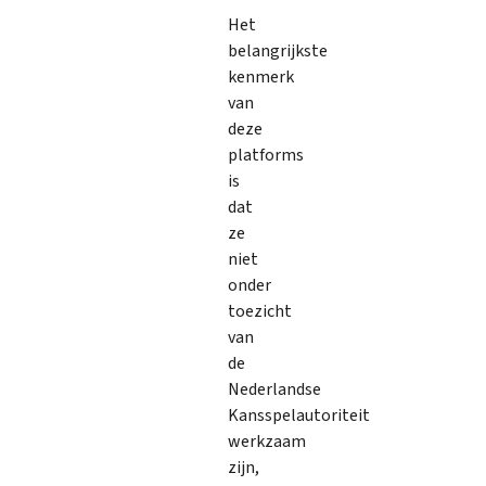
Het
belangrijkste
kenmerk
van
deze
platforms
is
dat
ze
niet
onder
toezicht
van
de
Nederlandse
Kansspelautoriteit
werkzaam
zijn,