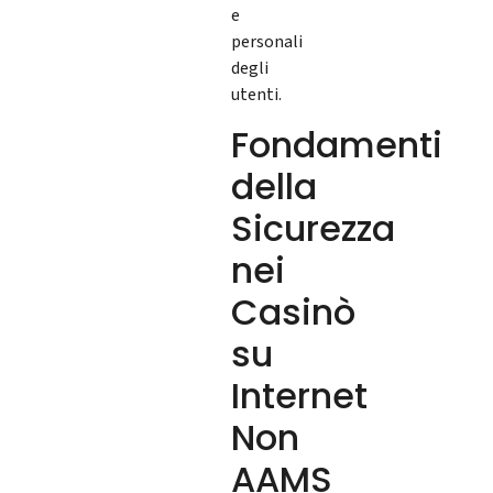
e
personali
degli
utenti.
Fondamenti
della
Sicurezza
nei
Casinò
su
Internet
Non
AAMS