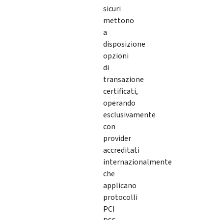
sicuri
mettono
a
disposizione
opzioni
di
transazione
certificati,
operando
esclusivamente
con
provider
accreditati
internazionalmente
che
applicano
protocolli
PCI