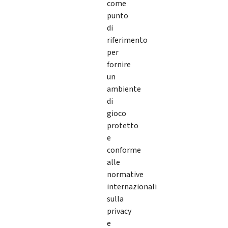
come
punto
di
riferimento
per
fornire
un
ambiente
di
gioco
protetto
e
conforme
alle
normative
internazionali
sulla
privacy
e