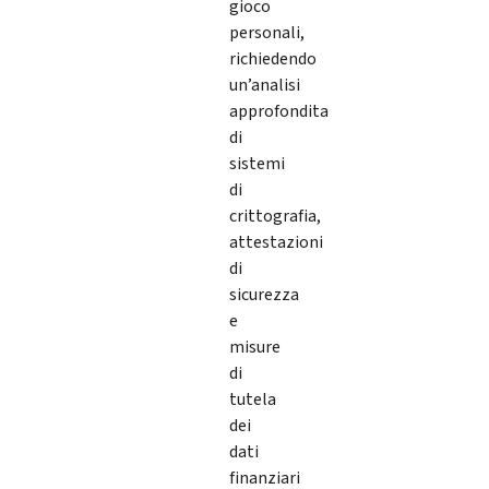
gioco
personali,
richiedendo
un’analisi
approfondita
di
sistemi
di
crittografia,
attestazioni
di
sicurezza
e
misure
di
tutela
dei
dati
finanziari