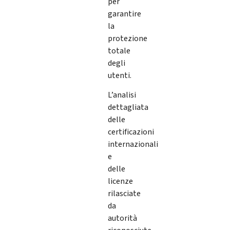
per
garantire
la
protezione
totale
degli
utenti.
L’analisi
dettagliata
delle
certificazioni
internazionali
e
delle
licenze
rilasciate
da
autorità