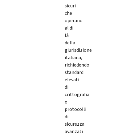
sicuri
che
operano
al di
là
della
giurisdizione
italiana,
richiedendo
standard
elevati
di
crittografia
e
protocolli
di
sicurezza
avanzati