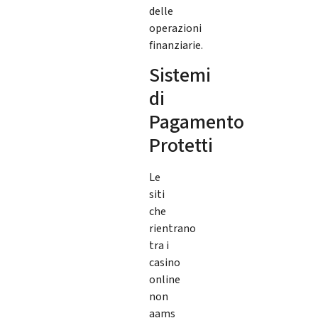
delle
operazioni
finanziarie.
Sistemi
di
Pagamento
Protetti
Le
siti
che
rientrano
tra i
casino
online
non
aams