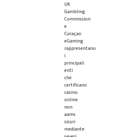
UK
Gambling
Commission
e
Curaçao
eGaming
rappresentano
i
principali
enti
che
certificano
casino
online
non
aams
sicuri
mediante
severi