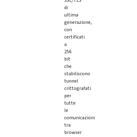
SSL/TLS
di
ultima
generazione,
con
certificati
a
256
bit
che
stabiliscono
tunnel
crittografati
per
tutte
le
comunicazioni
tra
browser