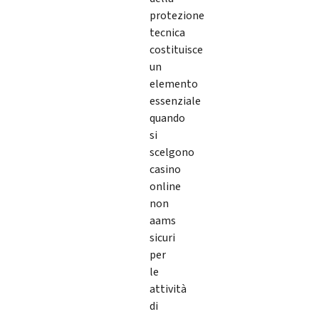
protezione
tecnica
costituisce
un
elemento
essenziale
quando
si
scelgono
casino
online
non
aams
sicuri
per
le
attività
di