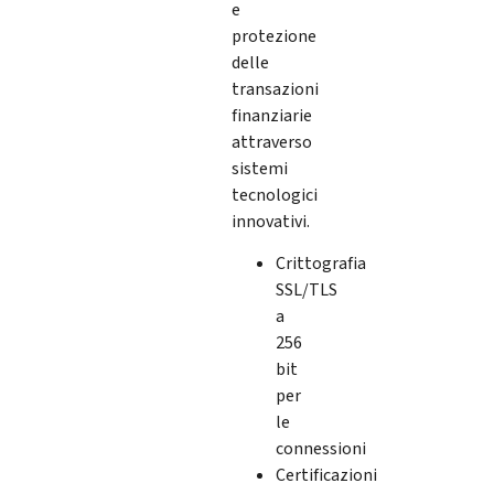
e
protezione
delle
transazioni
finanziarie
attraverso
sistemi
tecnologici
innovativi.
Crittografia
SSL/TLS
a
256
bit
per
le
connessioni
Certificazioni