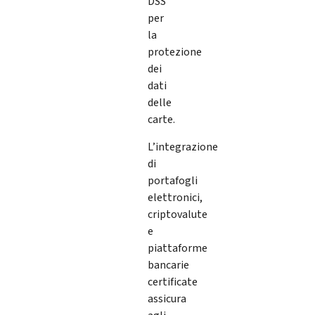
DSS
per
la
protezione
dei
dati
delle
carte.
L’integrazione
di
portafogli
elettronici,
criptovalute
e
piattaforme
bancarie
certificate
assicura