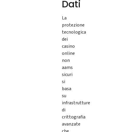
Dati
La
protezione
tecnologica
dei
casino
online
non
aams
sicuri
si
basa
su
infrastrutture
di
crittografia
avanzate
che