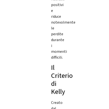
positivi
e
riduce
notevolmente
le
perdite
durante
i
momenti
difficili.
Il
Criterio
di
Kelly
Creato
dal