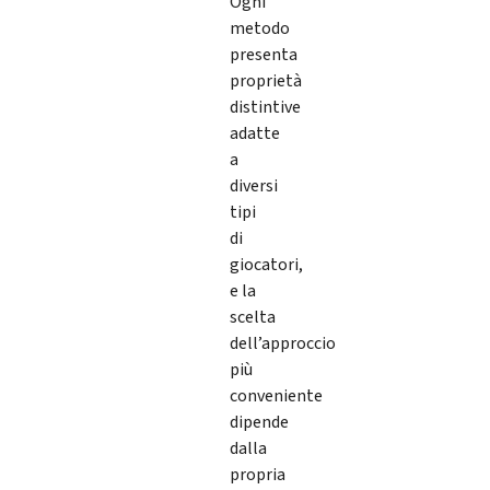
Ogni
metodo
presenta
proprietà
distintive
adatte
a
diversi
tipi
di
giocatori,
e la
scelta
dell’approccio
più
conveniente
dipende
dalla
propria