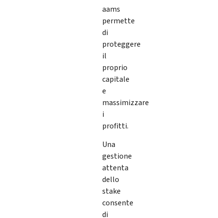
aams
permette
di
proteggere
il
proprio
capitale
e
massimizzare
i
profitti.
Una
gestione
attenta
dello
stake
consente
di