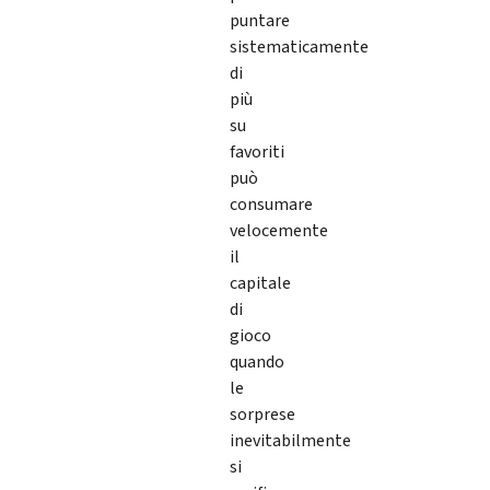
puntare
sistematicamente
di
più
su
favoriti
può
consumare
velocemente
il
capitale
di
gioco
quando
le
sorprese
inevitabilmente
si