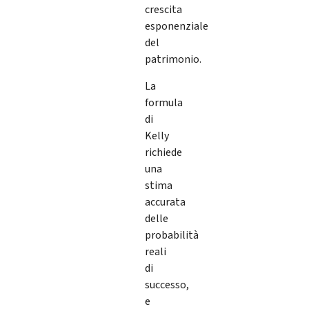
crescita
esponenziale
del
patrimonio.
La
formula
di
Kelly
richiede
una
stima
accurata
delle
probabilità
reali
di
successo,
e