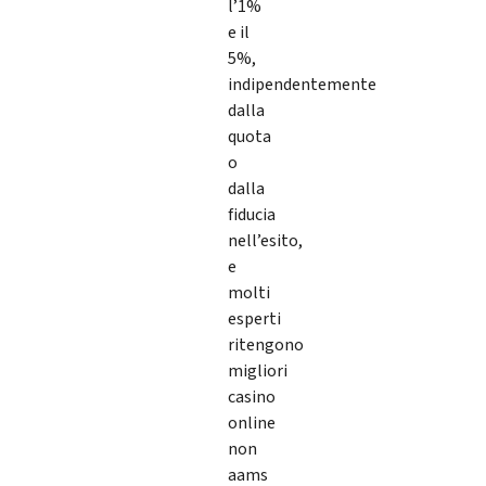
l’1%
e il
5%,
indipendentemente
dalla
quota
o
dalla
fiducia
nell’esito,
e
molti
esperti
ritengono
migliori
casino
online
non
aams