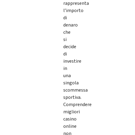
rappresenta
l’importo
di
denaro
che
si
decide
di
investire
in
una
singola
scommessa
sportiva.
Comprendere
migliori
casino
online
non