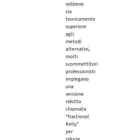
sebbene
sia
teoricamente
superiore
agli
metodi
alternativi,
molti
scommettitori
professionisti
impiegano
una
versione
ridotta
chiamata
“fractional
Kelly”
per
ridurre