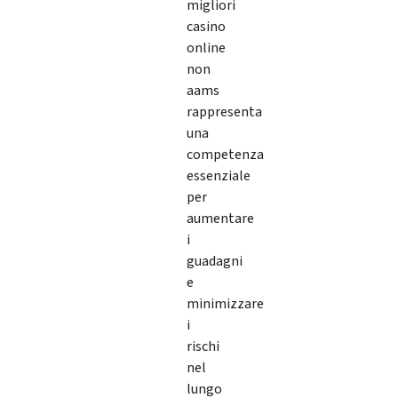
migliori
casino
online
non
aams
rappresenta
una
competenza
essenziale
per
aumentare
i
guadagni
e
minimizzare
i
rischi
nel
lungo