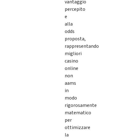
vantaggio
percepito
e
alla
odds
proposta,
rappresentando
migliori
casino
online
non
aams
in
modo
rigorosamente
matematico
per
ottimizzare
la