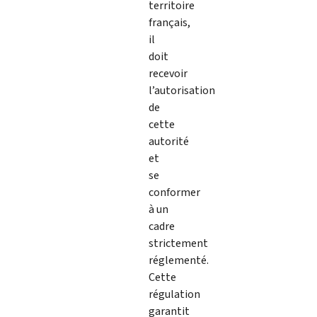
territoire
français,
il
doit
recevoir
l’autorisation
de
cette
autorité
et
se
conformer
à un
cadre
strictement
réglementé.
Cette
régulation
garantit