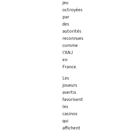
jeu
octroyées
par
des
autorités
reconnues
comme
l’ANJ
en
France.
Les
joueurs
avertis
favorisent
les
casinos
qui
affichent