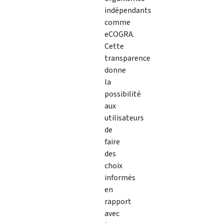
indépendants
comme
eCOGRA.
Cette
transparence
donne
la
possibilité
aux
utilisateurs
de
faire
des
choix
informés
en
rapport
avec