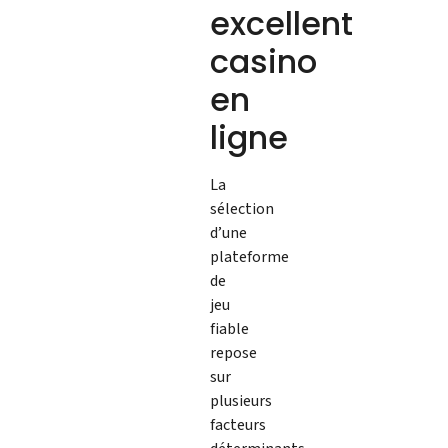
excellent
casino
en
ligne
La
sélection
d’une
plateforme
de
jeu
fiable
repose
sur
plusieurs
facteurs