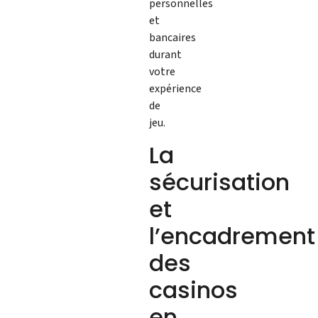
personnelles
et
bancaires
durant
votre
expérience
de
jeu.
La
sécurisation
et
l’encadrement
des
casinos
en