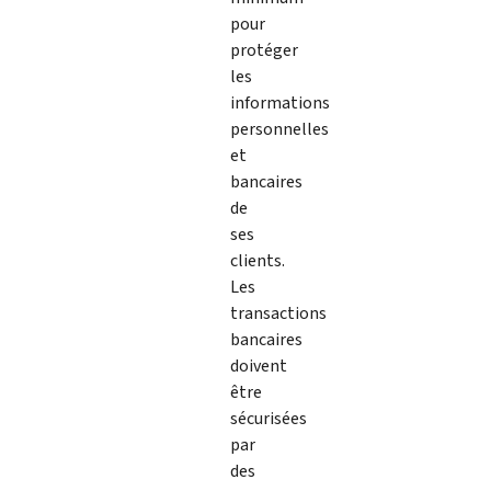
pour
protéger
les
informations
personnelles
et
bancaires
de
ses
clients.
Les
transactions
bancaires
doivent
être
sécurisées
par
des