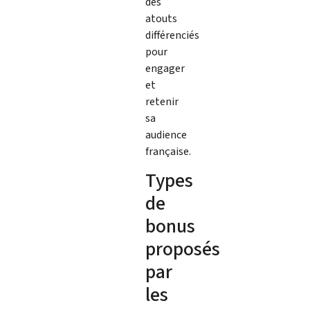
des
atouts
différenciés
pour
engager
et
retenir
sa
audience
française.
Types
de
bonus
proposés
par
les