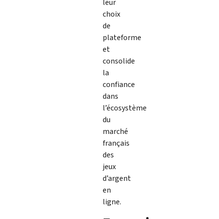
leur
choix
de
plateforme
et
consolide
la
confiance
dans
l’écosystème
du
marché
français
des
jeux
d’argent
en
ligne.