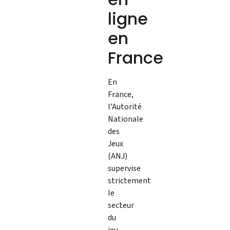
ligne
en
France
En
France,
l’Autorité
Nationale
des
Jeux
(ANJ)
supervise
strictement
le
secteur
du
jeu