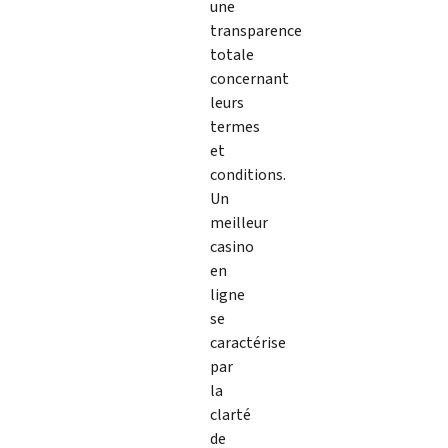
une
transparence
totale
concernant
leurs
termes
et
conditions.
Un
meilleur
casino
en
ligne
se
caractérise
par
la
clarté
de