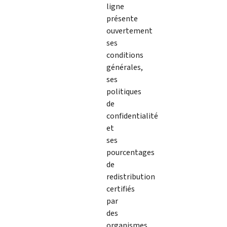
ligne
présente
ouvertement
ses
conditions
générales,
ses
politiques
de
confidentialité
et
ses
pourcentages
de
redistribution
certifiés
par
des
organismes