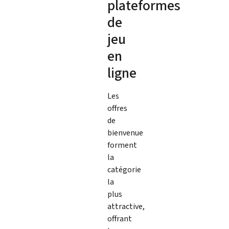
plateformes
de
jeu
en
ligne
Les
offres
de
bienvenue
forment
la
catégorie
la
plus
attractive,
offrant