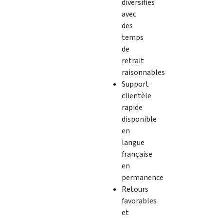
diversifiés
avec
des
temps
de
retrait
raisonnables
Support
clientèle
rapide
disponible
en
langue
française
en
permanence
Retours
favorables
et