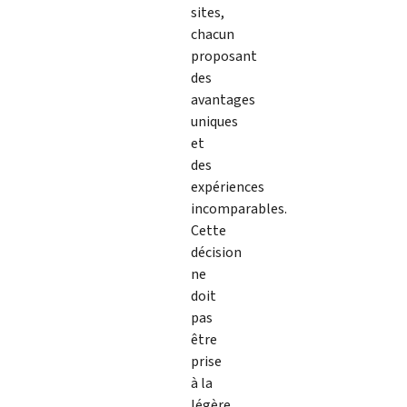
sites,
chacun
proposant
des
avantages
uniques
et
des
expériences
incomparables.
Cette
décision
ne
doit
pas
être
prise
à la
légère,