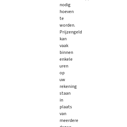
nodig
hoeven
te
worden.
Prijzengeld
kan
vaak
binnen
enkele
uren
op
uw
rekening
staan
in
plaats
van
meerdere