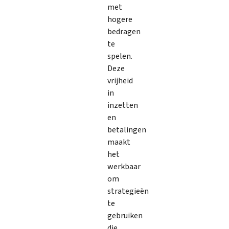
met
hogere
bedragen
te
spelen.
Deze
vrijheid
in
inzetten
en
betalingen
maakt
het
werkbaar
om
strategieën
te
gebruiken
die