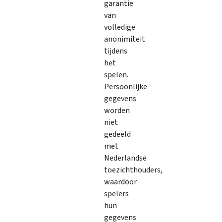
garantie
van
volledige
anonimiteit
tijdens
het
spelen.
Persoonlijke
gegevens
worden
niet
gedeeld
met
Nederlandse
toezichthouders,
waardoor
spelers
hun
gegevens