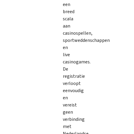
een
breed
scala
aan
casinospellen,
sportweddenschappen
en
live
casinogames.
De
registratie
verloopt
eenvoudig
en
vereist
geen
verbinding
met
Nederlandse