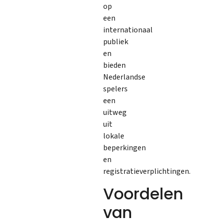
op
een
internationaal
publiek
en
bieden
Nederlandse
spelers
een
uitweg
uit
lokale
beperkingen
en
registratieverplichtingen.
Voordelen
van