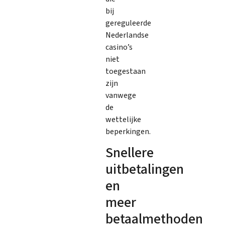
bij
gereguleerde
Nederlandse
casino’s
niet
toegestaan
zijn
vanwege
de
wettelijke
beperkingen.
Snellere
uitbetalingen
en
meer
betaalmethoden