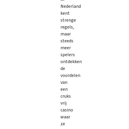
Nederland
kent
strenge
regels,
maar
steeds
meer
spelers
ontdekken
de
voordelen
van
een
cruks
vrij
casino
waar
ze