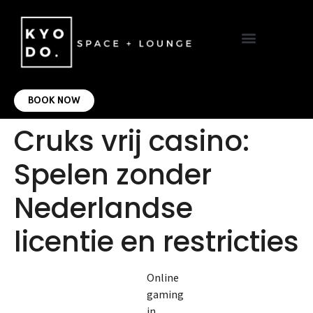
VIRTUAL OFFICE
CONTACT US
BOOK NOW
Cruks vrij casino:
Spelen zonder
Nederlandse
licentie en restricties
Online
gaming
in