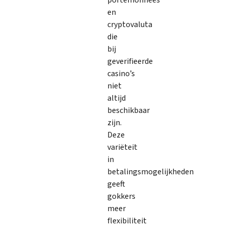
en
cryptovaluta
die
bij
geverifieerde
casino’s
niet
altijd
beschikbaar
zijn.
Deze
variëteit
in
betalingsmogelijkheden
geeft
gokkers
meer
flexibiliteit