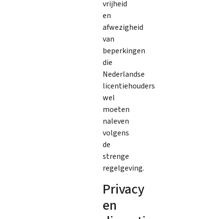
vrijheid
en
afwezigheid
van
beperkingen
die
Nederlandse
licentiehouders
wel
moeten
naleven
volgens
de
strenge
regelgeving.
Privacy
en