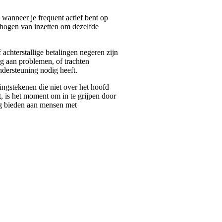
wanneer je frequent actief bent op
rhogen van inzetten om dezelfde
 achterstallige betalingen negeren zijn
ng aan problemen, of trachten
ndersteuning nodig heeft.
ingstekenen die niet over het hoofd
, is het moment om in te grijpen door
ng bieden aan mensen met