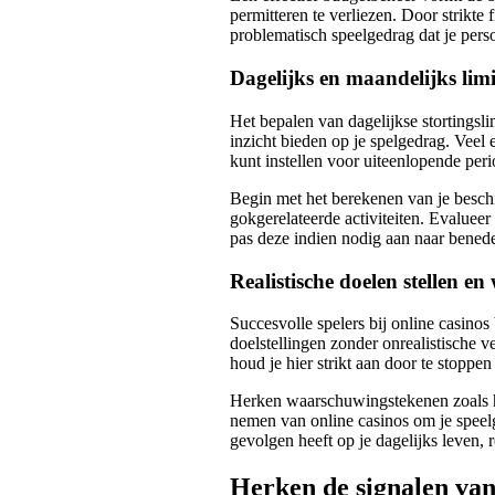
permitteren te verliezen. Door strikte 
problematisch speelgedrag dat je pers
Dagelijks en maandelijks lim
Het bepalen van dagelijkse stortingsli
inzicht bieden op je spelgedrag. Vee
kunt instellen voor uiteenlopende per
Begin met het berekenen van je beschi
gokgerelateerde activiteiten. Evalueer
pas deze indien nodig aan naar benede
Realistische doelen stellen e
Succesvolle spelers bij online casino
doelstellingen zonder onrealistische 
houd je hier strikt aan door te stoppe
Herken waarschuwingstekenen zoals het
nemen van online casinos om je speelg
gevolgen heeft op je dagelijks leven, rel
Herken de signalen va