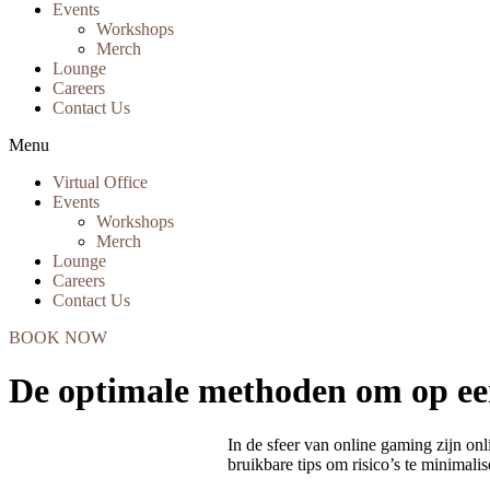
Events
Workshops
Merch
Lounge
Careers
Contact Us
Menu
Virtual Office
Events
Workshops
Merch
Lounge
Careers
Contact Us
BOOK NOW
De optimale methoden om op een 
In de sfeer van online gaming zijn onl
bruikbare tips om risico’s te minimali