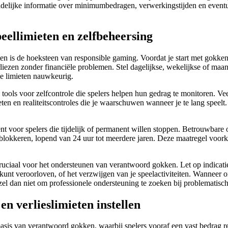
uidelijke informatie over minimumbedragen, verwerkingstijden en eventu
eellimieten en zelfbeheersing
en is de hoeksteen van responsible gaming. Voordat je start met gokken b
erliezen zonder financiële problemen. Stel dagelijkse, wekelijkse of maa
eze limieten nauwkeurig.
tools voor zelfcontrole die spelers helpen hun gedrag te monitoren. V
mieten en realiteitscontroles die je waarschuwen wanneer je te lang spee
ment voor spelers die tijdelijk of permanent willen stoppen. Betrouwbare
 blokkeren, lopend van 24 uur tot meerdere jaren. Deze maatregel voor
ruciaal voor het ondersteunen van verantwoord gokken. Let op indicati
 kunt veroorloven, of het verzwijgen van je speelactiviteiten. Wanneer 
el dan niet om professionele ondersteuning te zoeken bij problematisc
n verlieslimieten instellen
asis van verantwoord gokken, waarbij spelers vooraf een vast bedrag re