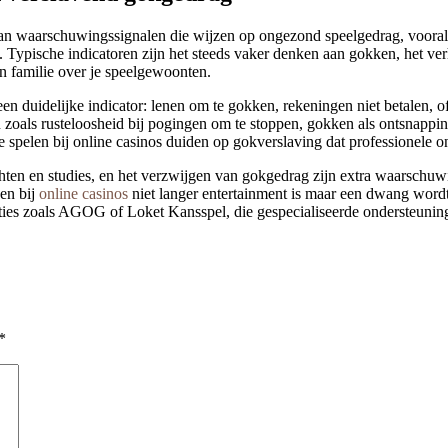
van waarschuwingssignalen die wijzen op ongezond speelgedrag, vooral 
. Typische indicatoren zijn het steeds vaker denken aan gokken, het ve
en familie over je speelgewoonten.
n duidelijke indicator: lenen om te gokken, rekeningen niet betalen, of
n zoals rusteloosheid bij pogingen om te stoppen, gokken als ontsnappi
e spelen bij online casinos duiden op gokverslaving dat professionele o
chten en studies, en het verzwijgen van gokgedrag zijn extra waarschuw
en bij
online casinos
niet langer entertainment is maar een dwang wordt
ties zoals AGOG of Loket Kansspel, die gespecialiseerde ondersteuni
*