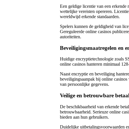
Een geldige licentie van een erkende 
wettelijke vereisten opereren. Licent
wereldwijd erkende standaarden.
Spelers kunnen de geldigheid van lice
Gereguleerde online casinos publicer
autoriteiten.
Beveiligingsmaatregelen en e
Huidige encryptietechnologie zoals SS
online casinos hanteren minimaal 128-
Naast encryptie en beveiliging hantere
beveiligingsaanpak bij online casinos
van persoonlijke gegevens.
Veilige en betrouwbare betaal
De beschikbaarheid van erkende betali
betrouwbaarheid. Serieuze online cas
bieden aan hun gebruikers.
Duidelijke uitbetalingsvoorwaarden en