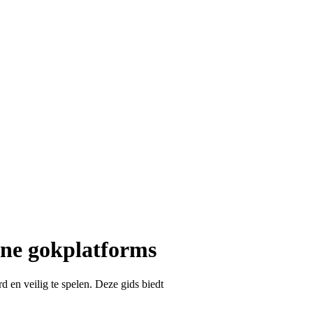
ine gokplatforms
d en veilig te spelen. Deze gids biedt