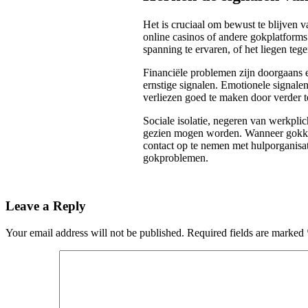
Het is cruciaal om bewust te blijven 
online casinos of andere gokplatforms
spanning te ervaren, of het liegen teg
Financiële problemen zijn doorgaans ee
ernstige signalen. Emotionele signale
verliezen goed te maken door verder t
Sociale isolatie, negeren van werkpli
gezien mogen worden. Wanneer gokk
contact op te nemen met hulporganisa
gokproblemen.
Leave a Reply
Your email address will not be published.
Required fields are marked