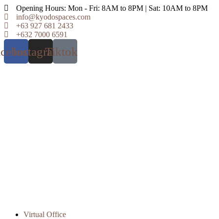
Skip
Opening Hours: Mon - Fri: 8AM to 8PM | Sat: 10AM to 8PM
to
info@kyodospaces.com
content
+63 927 681 2433
+632 7000 6591
acebook
Instagram
Tiktok
Virtual Office