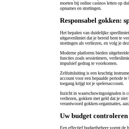
moeten bij online casinos letten op d
opnames en stortingen.
Responsabel gokken: sp
Het bepalen van duidelijke speellimiet
uitgavenlimiet dat je bereid bent te v
stortingen als verliezen, en volg je d
Moderne platforms bieden uitgebreide 
functies zoals sessietimers, verliesli
impulsief gedrag te voorkomen.
Zelfuitsluiting is een krachtig instru
account voor een bepaalde periode te
toegang krijgt tot je spelersaccount.
Inzicht in waarschuwingssignalen is c
verliezen, gokken met geld dat je niet
verantwoord gokken-organisaties, aarz
Uw budget controleren e
Een effectief budgetbeheer vormt de b