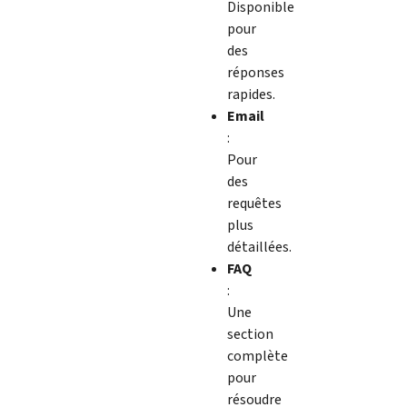
Disponible
pour
des
réponses
rapides.
Email
:
Pour
des
requêtes
plus
détaillées.
FAQ
:
Une
section
complète
pour
résoudre