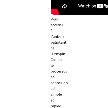
Pour
accéder
à
l’univers
palpitant
de
Hitnspin
Casino,
le
processus
de
connexion
est
simple
et
rapide.