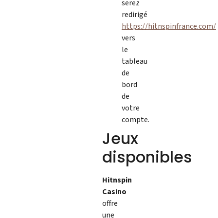
serez
redirigé
https://hitnspinfrance.com/
vers
le
tableau
de
bord
de
votre
compte.
Jeux
disponibles
Hitnspin
Casino
offre
une