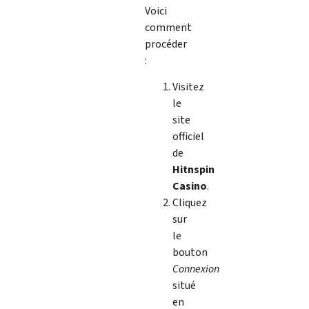
Voici
comment
procéder
:
Visitez
le
site
officiel
de
Hitnspin
Casino
.
Cliquez
sur
le
bouton
Connexion
situé
en