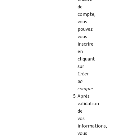
de
compte,
vous
pouvez
vous
inscrire
en
cliquant
sur
Créer
un
compte
.
Après
validation
de
vos
informations,
vous