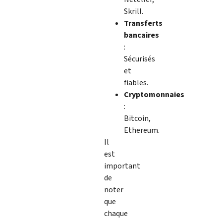
Skrill.
Transferts
bancaires
:
Sécurisés
et
fiables.
Cryptomonnaies
:
Bitcoin,
Ethereum.
Il
est
important
de
noter
que
chaque