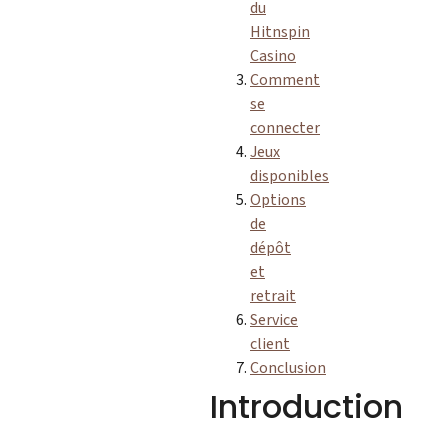
du
Hitnspin
Casino
Comment
se
connecter
Jeux
disponibles
Options
de
dépôt
et
retrait
Service
client
Conclusion
Introduction