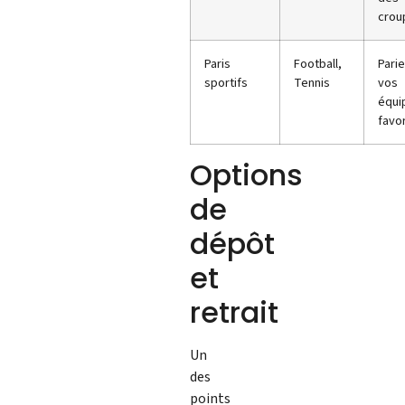
crou
Paris
Football,
Parie
sportifs
Tennis
vos
équi
favo
Options
de
dépôt
et
retrait
Un
des
points