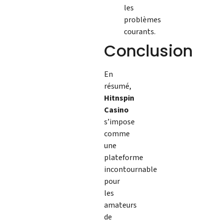
les
problèmes
courants.
Conclusion
En
résumé,
Hitnspin
Casino
s’impose
comme
une
plateforme
incontournable
pour
les
amateurs
de