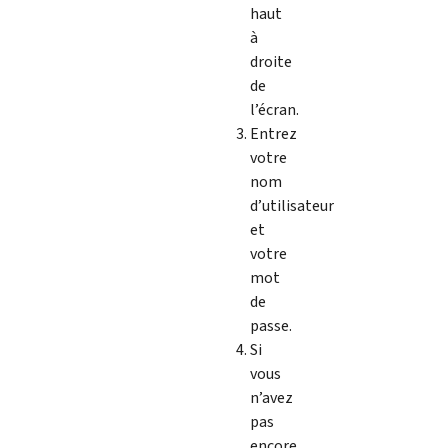
haut
à
droite
de
l’écran.
Entrez
votre
nom
d’utilisateur
et
votre
mot
de
passe.
Si
vous
n’avez
pas
encore