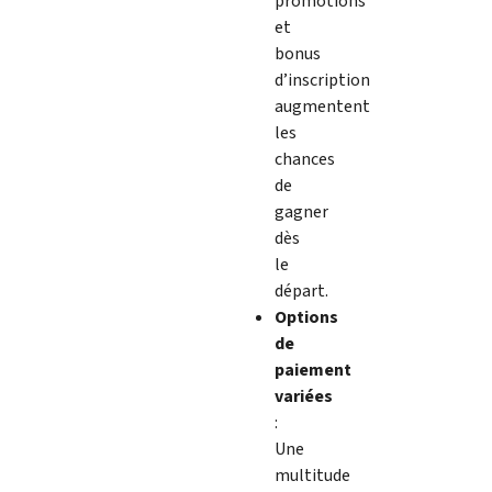
promotions
et
bonus
d’inscription
augmentent
les
chances
de
gagner
dès
le
départ.
Options
de
paiement
variées
:
Une
multitude