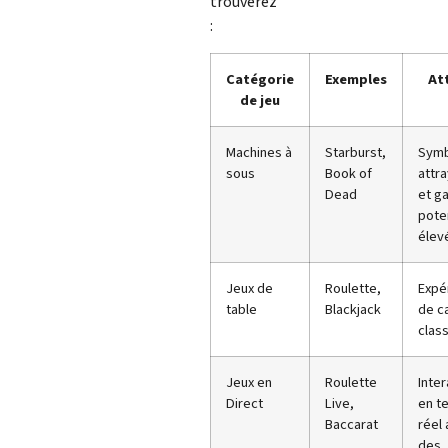
trouverez
:
Catégorie
Exemples
At
de jeu
Machines à
Starburst,
Symb
sous
Book of
attr
Dead
et ga
pote
élev
Jeux de
Roulette,
Expé
table
Blackjack
de c
clas
Jeux en
Roulette
Inter
Direct
Live,
en t
Baccarat
réel
des