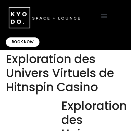
VIRTUAL OFFICE
CONTACT US
BOOK NOW
Exploration des
Univers Virtuels de
Hitnspin Casino
Exploration
des