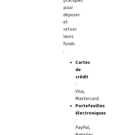
pratiques
pour
déposer
et
retirer
leurs
fonds
:
Cartes
de
crédit
:
Visa,
Mastercard.
Portefeuilles
électroniques
:
PayPal,
Neteller,