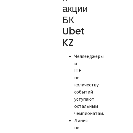
акции
БК
Ubet
KZ
Челленджеры
и
ITF
по
количеству
событий
уступают
остальным
чемпионатам.
Линия
не