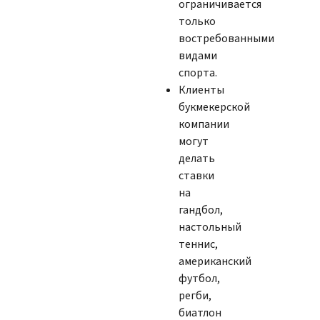
ограничивается
только
востребованными
видами
спорта.
Клиенты
букмекерской
компании
могут
делать
ставки
на
гандбол,
настольный
теннис,
американский
футбол,
регби,
биатлон