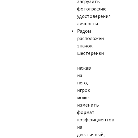
загрузить
фотографию
удостоверения
личности.
Рядом
расположен
значок
шестеренки
–
нажав
на
него,
игрок
может
изменить
формат
коэффициентов
на
десятичный,