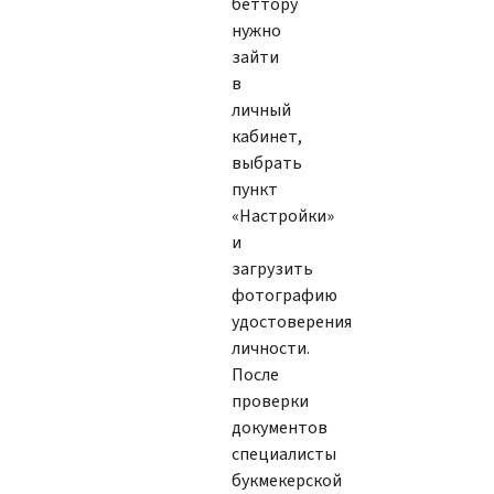
беттору
нужно
зайти
в
личный
кабинет,
выбрать
пункт
«Настройки»
и
загрузить
фотографию
удостоверения
личности.
После
проверки
документов
специалисты
букмекерской