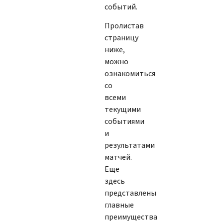
событий.
Пролистав
страницу
ниже,
можно
ознакомиться
со
всеми
текущими
событиями
и
результатами
матчей.
Еще
здесь
представлены
главные
преимущества