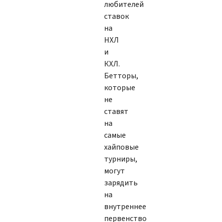
любителей
ставок
на
НХЛ
и
КХЛ.
Бетторы,
которые
не
ставят
на
самые
хайповые
турниры,
могут
зарядить
на
внутреннее
первенство