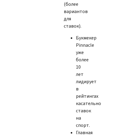
(более
вариантов
для
ставок).
Букмекер
Pinnacle
уже
более
10
лет
лидирует
в
рейтингах
касательно
ставок
на
спорт.
Главная