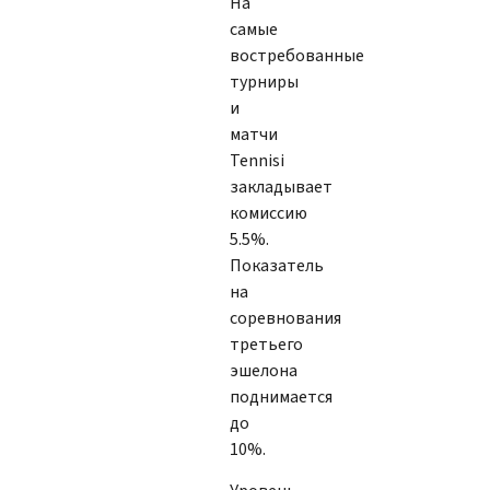
На
самые
востребованные
турниры
и
матчи
Tennisi
закладывает
комиссию
5.5%.
Показатель
на
соревнования
третьего
эшелона
поднимается
до
10%.