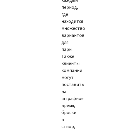
каждый
период,
где
находится
множество
вариантов
для
пари.
Также
клиенты
компании
могут
поставить
на
штрафное
время,
броски
в
створ,