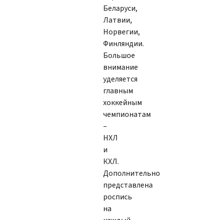
Беларуси,
Латвии,
Норвегии,
Финляндии.
Большое
внимание
уделяется
главным
хоккейным
чемпионатам
–
НХЛ
и
КХЛ.
Дополнительно
представлена
роспись
на