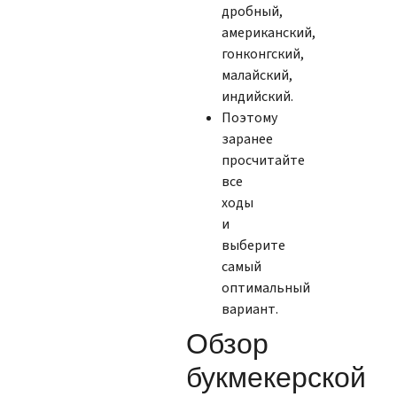
дробный,
американский,
гонконгский,
малайский,
индийский.
Поэтому
заранее
просчитайте
все
ходы
и
выберите
самый
оптимальный
вариант.
Обзор
букмекерской