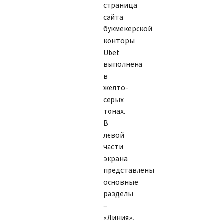
страница
сайта
букмекерской
конторы
Ubet
выполнена
в
желто-
серых
тонах.
В
левой
части
экрана
представлены
основные
разделы
–
«Линия»,