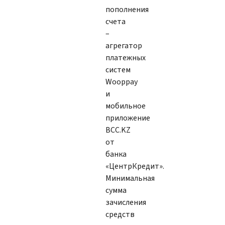
пополнения
счета
–
агрегатор
платежных
систем
Wooppay
и
мобильное
приложение
BCC.KZ
от
банка
«ЦентрКредит».
Минимальная
сумма
зачисления
средств