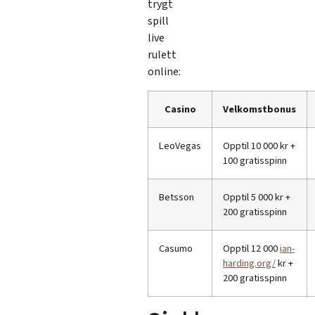
trygt
spill
live
rulett
online:
Casino
Velkomstbonus
LeoVegas
Opptil 10 000 kr +
100 gratisspinn
Betsson
Opptil 5 000 kr +
200 gratisspinn
Casumo
Opptil 12 000
ian-
harding.org/
kr +
200 gratisspinn