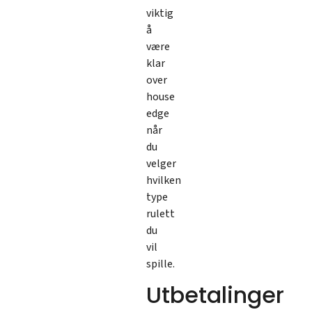
viktig
å
være
klar
over
house
edge
når
du
velger
hvilken
type
rulett
du
vil
spille.
Utbetalinger