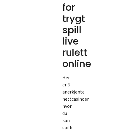
for
trygt
spill
live
rulett
online
Her
er 3
anerkjente
nettcasinoer
hvor
du
kan
spille