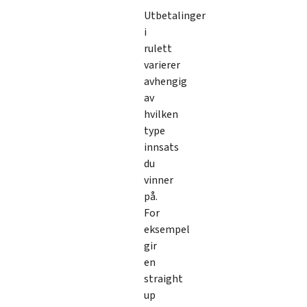
Utbetalinger
i
rulett
varierer
avhengig
av
hvilken
type
innsats
du
vinner
på.
For
eksempel
gir
en
straight
up