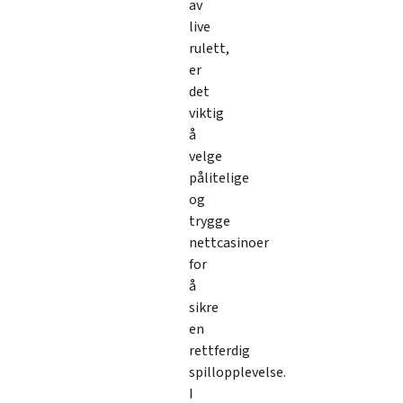
av
live
rulett,
er
det
viktig
å
velge
pålitelige
og
trygge
nettcasinoer
for
å
sikre
en
rettferdig
spillopplevelse.
I