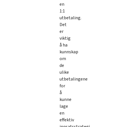
en
1:1
utbetaling.
Det
er
viktig
å ha
kunnskap
om
de
ulike
utbetalingene
for
å
kunne
lage
en
effektiv
innsatsstrategi.