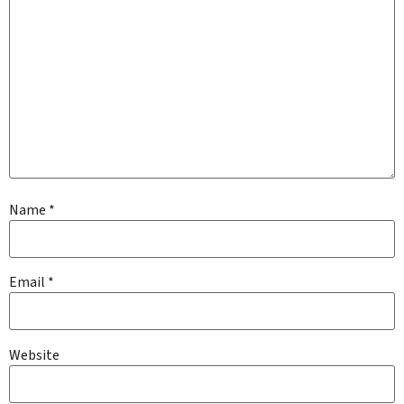
Name
*
Email
*
Website