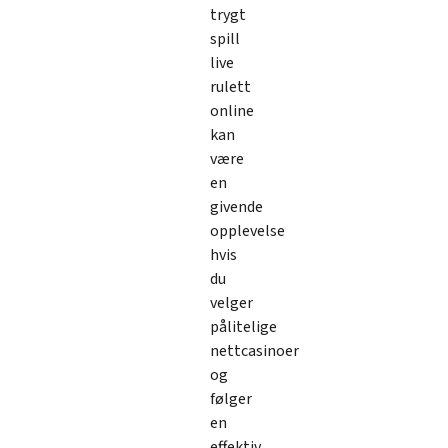
trygt
spill
live
rulett
online
kan
være
en
givende
opplevelse
hvis
du
velger
pålitelige
nettcasinoer
og
følger
en
effektiv