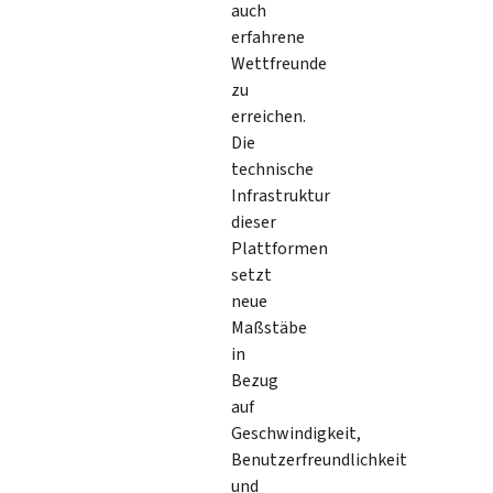
auch
erfahrene
Wettfreunde
zu
erreichen.
Die
technische
Infrastruktur
dieser
Plattformen
setzt
neue
Maßstäbe
in
Bezug
auf
Geschwindigkeit,
Benutzerfreundlichkeit
und