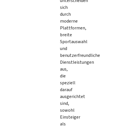
unterscheiden
sich
durch
moderne
Plattformen,
breite
Sportauswahl
und
benutzerfreundliche
Dienstleistungen
aus,
die
speziell
darauf
ausgerichtet
sind,
sowohl
Einsteiger
als