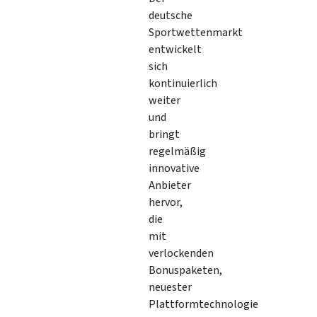
deutsche
Sportwettenmarkt
entwickelt
sich
kontinuierlich
weiter
und
bringt
regelmäßig
innovative
Anbieter
hervor,
die
mit
verlockenden
Bonuspaketen,
neuester
Plattformtechnologie