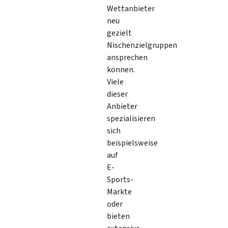
Wettanbieter
neu
gezielt
Nischenzielgruppen
ansprechen
können.
Viele
dieser
Anbieter
spezialisieren
sich
beispielsweise
auf
E-
Sports-
Märkte
oder
bieten