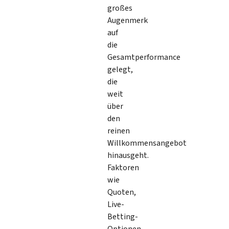
großes
Augenmerk
auf
die
Gesamtperformance
gelegt,
die
weit
über
den
reinen
Willkommensangebot
hinausgeht.
Faktoren
wie
Quoten,
Live-
Betting-