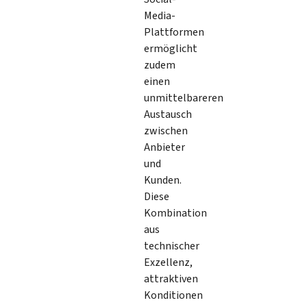
Media-
Plattformen
ermöglicht
zudem
einen
unmittelbareren
Austausch
zwischen
Anbieter
und
Kunden.
Diese
Kombination
aus
technischer
Exzellenz,
attraktiven
Konditionen