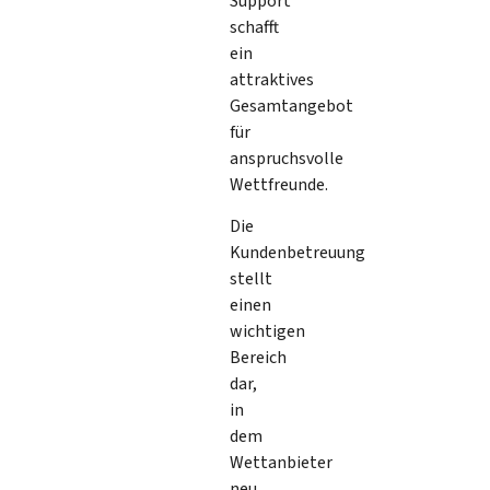
Support
schafft
ein
attraktives
Gesamtangebot
für
anspruchsvolle
Wettfreunde.
Die
Kundenbetreuung
stellt
einen
wichtigen
Bereich
dar,
in
dem
Wettanbieter
neu