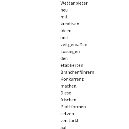
Wettanbieter
neu
mit
kreativen
Ideen
und
zeitgemäßen
Lösungen
den
etablierten
Branchenführern
Konkurrenz
machen.
Diese
frischen
Plattformen
setzen
verstärkt
auf