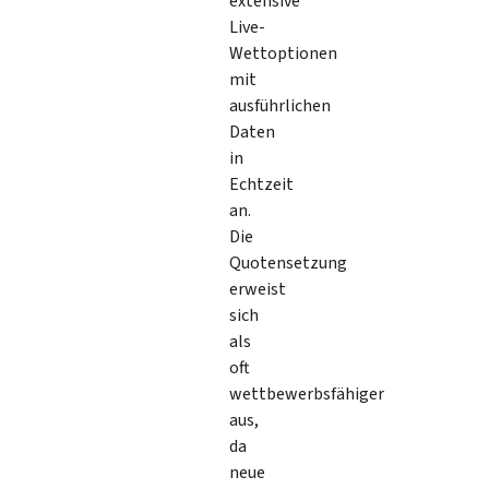
extensive
Live-
Wettoptionen
mit
ausführlichen
Daten
in
Echtzeit
an.
Die
Quotensetzung
erweist
sich
als
oft
wettbewerbsfähiger
aus,
da
neue