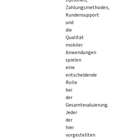
Optionen,
Zahlungsmethoden,
Kundensupport
und
die
Qualität
mobiler
Anwendungen
spielen
eine
entscheidende
Rolle
bei
der
Gesamtevaluierung.
Jeder
der
hier
vorgestellten