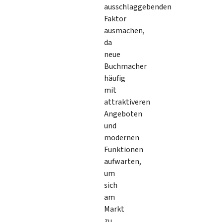
ausschlaggebenden
Faktor
ausmachen,
da
neue
Buchmacher
häufig
mit
attraktiveren
Angeboten
und
modernen
Funktionen
aufwarten,
um
sich
am
Markt
zu