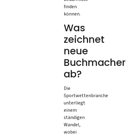
finden
können.
Was
zeichnet
neue
Buchmacher
ab?
Die
Sportwettenbranche
unterliegt
einem
ständigen
Wandel,
wobei