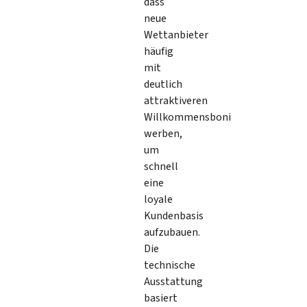
dass
neue
Wettanbieter
häufig
mit
deutlich
attraktiveren
Willkommensboni
werben,
um
schnell
eine
loyale
Kundenbasis
aufzubauen.
Die
technische
Ausstattung
basiert